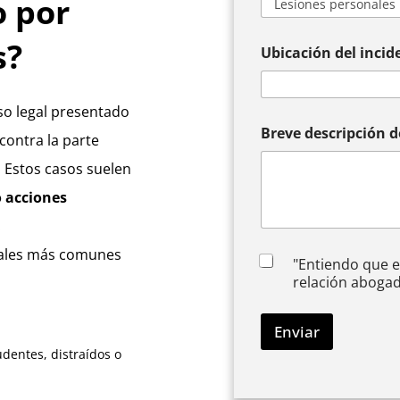
o por
s?
Ubicación del incid
so legal presentado
Breve descripción d
 contra la parte
. Estos casos suelen
o acciones
.
nales más comunes
A
"Entiendo que e
c
relación abogado
k
n
o
Enviar
w
dentes, distraídos o
l
e
d