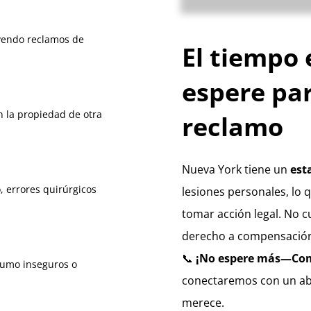
g
m
e
uyendo reclamos de
El tiempo 
n
t
C
espere pa
h
e
n la propiedad de otra
reclamo
c
k
b
o
Nueva York tiene un
est
x
:
 errores quirúrgicos
lesiones personales, lo 
tomar acción legal. No c
derecho a compensació
📞
¡No espere más—Com
sumo inseguros o
conectaremos con un abo
merece.