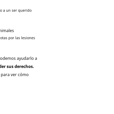
do a un ser querido
nimales
tas por las lesiones
 podemos ayudarlo a
er sus derechos.
s para ver cómo