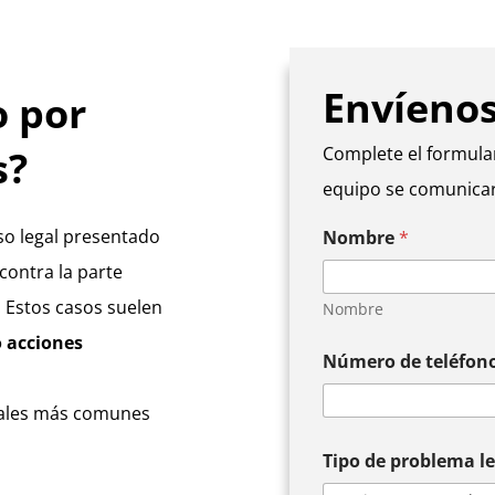
Envíeno
o por
s?
Complete el formula
equipo se comunicar
c
so legal presentado
Nombre
*
a
s
 contra la parte
o
s
. Estos casos suelen
Nombre
u
o acciones
B
Número de teléfon
r
.
e
v
nales más comunes
e
Tipo de problema l