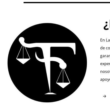
¿
En La
de co
garan
exper
nosot
apoyo